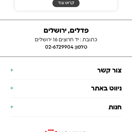
קראו עוד
פדלים, ירושלים
כתובת : יד חרוצים 16 ירושלים
טלפון: 02-6729904
צור קשר
077-700-9000
ניווט באתר
info@koning.co.il
הצהרת נגישות
דף הבית
חנות
תעודת אחריות
אודות
הסניפים שלנו
אופניים חשמליים
בלוג
קורקינט חשמלי