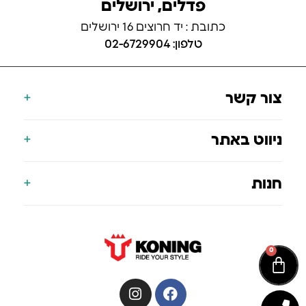
פדלים, ירושלים
כתובת : יד חרוצים 16 ירושלים
טלפון: 02-6729904
צור קשר
077-700-9000
ניווט באתר
info@koning.co.il
הצהרת נגישות
דף הבית
חנות
תעודת אחריות
אודות
הסניפים שלנו
אופניים חשמליים
בלוג
קורקינט חשמלי
0
צור קשר
סאפ מתנפח
אביזרים לסאפ
מציאון – סאפ מתנפח