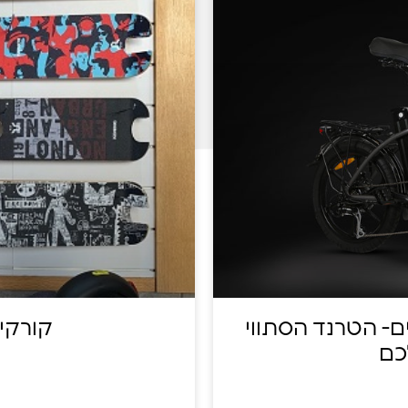
ם- הטרנד הסתווי
קורקי
כם