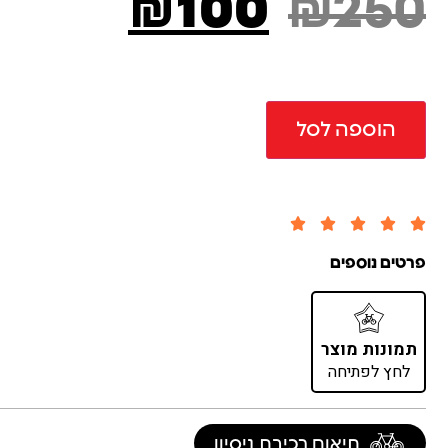
₪
100
₪
250
הוספה לסל





פרטים נוספים
תמונות מוצר
לחץ לפתיחה
תיאום רכיבת ניסיון