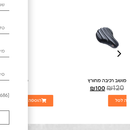
מושב רכיבה רחב
₪
170
₪
150
[leadercf7 campid="6686"]
הוספה לסל
הוספה 