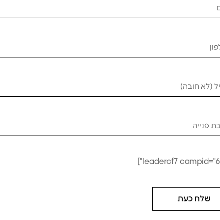
מושב רכיבה
כיסא לסבל רחב
₪
300
₪
120
₪
280
₪
100
לסל
הוספה לסל
שלח כעת