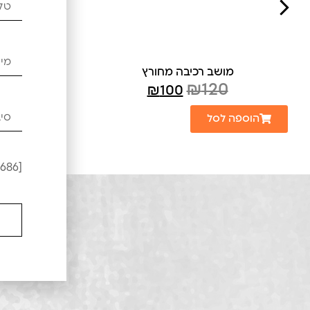
מושב רכיבה מחורץ
מו
70
₪
120
₪
100
הוספה לסל
הוספה לס
[leadercf7 campid="6686"]