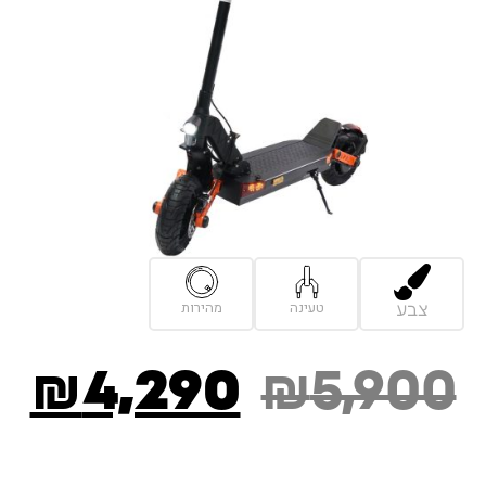
טעינה
מהירות
צבע
₪
4,290
₪
5,900