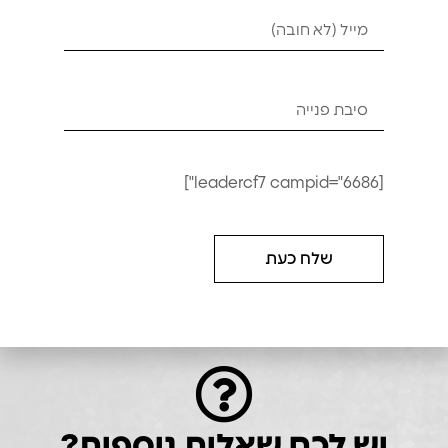
[leadercf7 campid="6686"]
מושב רכיבה מחורץ
₪
120
₪
100
שלח כעת
הוספה לסל
יש לכם שאלות נוספות?