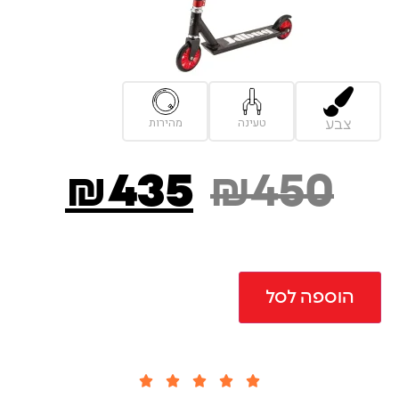
טעינה
מהירות
צבע
₪
435
₪
450
הוספה לסל




