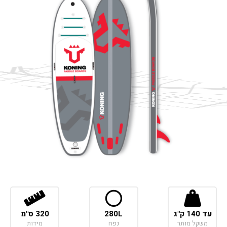
עד 140 ק"ג
280L
320 ס"מ
משקל מותר
נפח
מידות