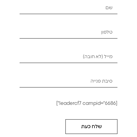





דף הבית
»
חנות
»
סאפים מתנפחים
»
סאפ KONING PRO 10'6
פרטים נוספים
[leadercf7 campid="6686"]
מידע טכני
תמונות מוצר
לחץ לקריאה
לחץ לפתיחה
שלח כעת
מחיר