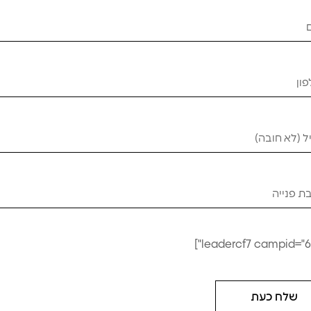
מושב רכיבה רחב
מושב רכיבה
₪
120
₪
170
₪
100
₪
150
לסל
הוספה לסל
שלח כעת