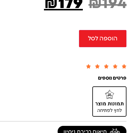
₪
179
₪
194
הוספה לסל





פרטים נוספים
תמונות מוצר
לחץ לפתיחה
תיאום רכיבת ניסיון