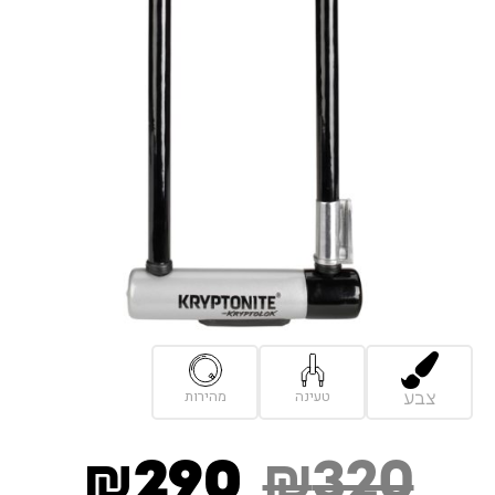
טעינה
מהירות
צבע
₪
290
₪
320