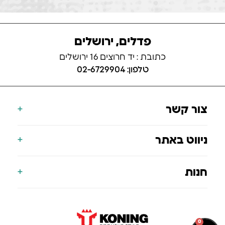
פדלים, ירושלים
כתובת : יד חרוצים 16 ירושלים
טלפון: 02-6729904
צור קשר
077-700-9000
ניווט באתר
info@koning.co.il
הצהרת נגישות
דף הבית
חנות
תעודת אחריות
אודות
הסניפים שלנו
אופניים חשמליים
בלוג
קורקינט חשמלי
0
צור קשר