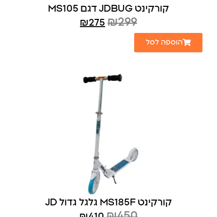
קורקינט JDBUG דגם MS105
₪
299
₪
275
הוספה לסל
קורקינט MS185F גלגל גדול JD
₪
450
₪
410