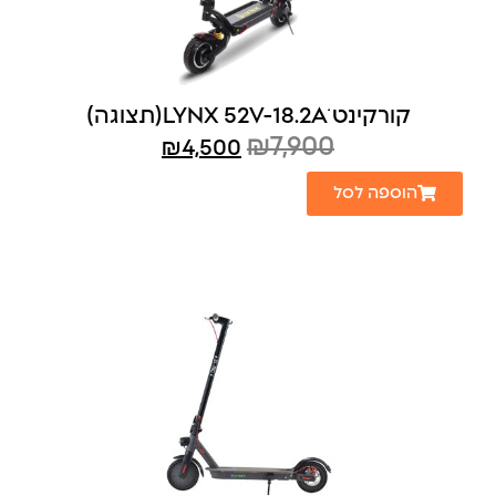
קורקינט LYNX 52V-18.2Aׁׁ(תצוגה)
₪
7,900
₪
4,500
הוספה לסל