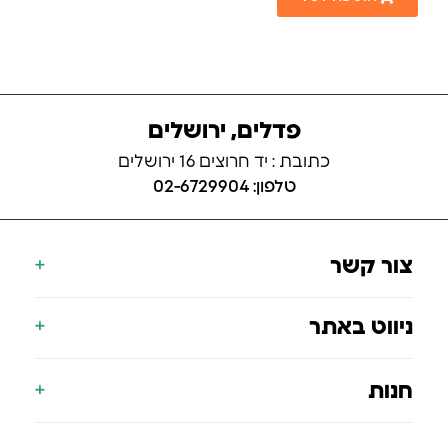
פדלים, ירושלים
כתובת : יד חרוצים 16 ירושלים
טלפון: 02-6729904
צור קשר
077-700-9000
ניווט באתר
info@koning.co.il
הצהרת נגישות
דף הבית
חנות
תעודת אחריות
אודות
הסניפים שלנו
אופניים חשמליים