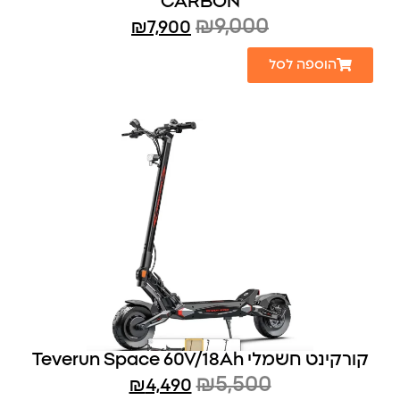
CARBON
₪
9,000
₪
7,900
הוספה לסל
קורקינט חשמלי Teverun Space 60V/18Ah
₪
5,500
₪
4,490