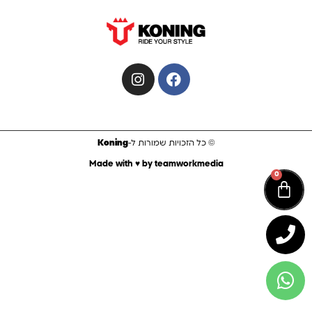
אופניים חשמליים
בלוג
קורקינט חשמלי
צור קשר
סאפ מתנפח
אביזרים לסאפ
מציאון – סאפ מתנפח
קסדות
קורקינטים לילדים
סוללות לאופניים חשמליים
© כל הזכויות שמורות ל-
Koning
Made with ♥️ by teamworkmedia
0