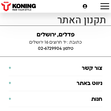
תקנון האתר
פדלים, ירושלים
כתובת : יד חרוצים 16 ירושלים
טלפון: 02-6729904
צור קשר
077-700-9000
ניווט באתר
info@koning.co.il
הצהרת נגישות
דף הבית
חנות
תעודת אחריות
אודות
הסניפים שלנו