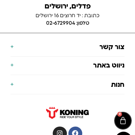
פדלים, ירושלים
כתובת : יד חרוצים 16 ירושלים
טלפון: 02-6729904
צור קשר
077-700-9000
ניווט באתר
info@koning.co.il
הצהרת נגישות
דף הבית
חנות
תעודת אחריות
אודות
הסניפים שלנו
אופניים חשמליים
בלוג
קורקינט חשמלי
0
צור קשר
סאפ מתנפח
אביזרים לסאפ
מציאון – סאפ מתנפח